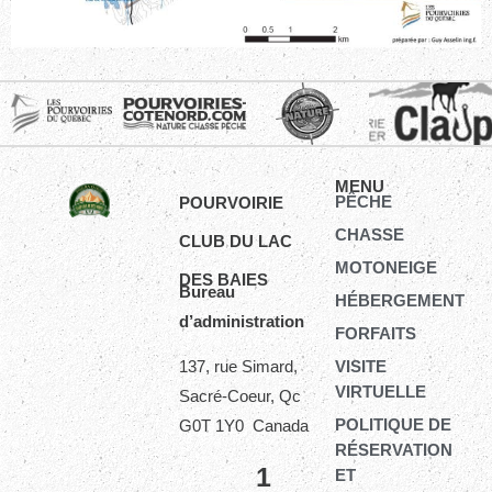
MENU
PÊCHE
POURVOIRIE
CHASSE
CLUB DU LAC
MOTONEIGE
DES BAIES
Bureau
HÉBERGEMENT
d’administration
FORFAITS
VISITE
137, rue Simard,
VIRTUELLE
Sacré-Coeur, Qc
POLITIQUE DE
G0T 1Y0 Canada
RÉSERVATION
1
ET